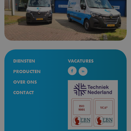
Prestatie
Targeting
Functioneel
Prestatiecookies worden gebruikt om te zien hoe bezoekers de website
gebruiken, bijv. analytische cookies. Deze cookies kunnen niet worden
gebruikt om een bepaalde bezoeker direct te identificeren.
Aanbieder
Naam
Vervaldatum
Omschrijving
/ Domein
_ga_K8BGTT6F9Q
.combigas.nl
1 jaar 1
Deze cookie wordt
maand
gebruikt door
Google Analytics
om de sessiestatus
te behouden.
DIENSTEN
VACATURES
_ga
1 jaar 1
Deze cookienaam
Google LLC
PRODUCTEN
maand
is gekoppeld aan
.combigas.nl
Google Universal
Analytics - wat een
OVER ONS
belangrijke update
is van de meer
CONTACT
algemeen
gebruikte
analyseservice van
Google. Deze
cookie wordt
gebruikt om
unieke gebruikers
te onderscheiden
door een
willekeurig