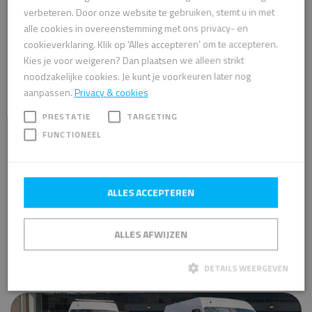
verbeteren. Door onze website te gebruiken, stemt u in met
alle cookies in overeenstemming met ons privacy- en
cookieverklaring. Klik op 'Alles accepteren' om te accepteren.
Kies je voor weigeren? Dan plaatsen we alleen strikt
noodzakelijke cookies. Je kunt je voorkeuren later nog
aanpassen.
Privacy & cookies
DAAROM KIEST U VOOR
COMBIGAS!
PRESTATIE
TARGETING
FUNCTIONEEL
Gasdistributiesystemen voor hoogwaardige
industrie en laboratoria
Innovatief in ontwerpen, engineering, aanleg,
ALLES ACCEPTEREN
onderhoud en beheer
Kwaliteit, veiligheid en beheersbaarheid staan
voorop
ALLES AFWIJZEN
Unieke voorraad gasgerelateerde componenten
DETAILS WEERGEVEN