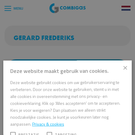
GERARD FREDERIKS
×
Deze website maakt gebruik van cookies.
DIENSTEN
VACATURES
Deze website gebruikt cookies om uw gebruikerservaring te
PRODUCTEN
verbeteren. Door onze website te gebruiken, stemt u in met
OVER ONS
alle cookies in overeenstemming met ons privacy- en
cookieverklaring. Klik op 'Alles accepteren' om te accepteren.
CONTACT
Kies je voor weigeren? Dan plaatsen we alleen strikt
noodzakelijke cookies. Je kunt je voorkeuren later nog
aanpassen.
Privacy & cookies
PRESTATIE
TARGETING